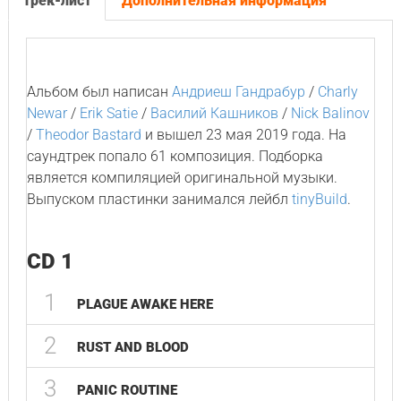
Трек-лист
Дополнительная информация
Альбом был написан
Андриеш Гандрабур
/
Charly
Newar
/
Erik Satie
/
Василий Кашников
/
Nick Balinov
/
Theodor Bastard
и вышел 23 мая 2019 года. На
саундтрек попало 61 композиция. Подборка
является компиляцией оригинальной музыки.
Выпуском пластинки занимался лейбл
tinyBuild
.
CD 1
1
PLAGUE AWAKE HERE
2
RUST AND BLOOD
3
PANIC ROUTINE