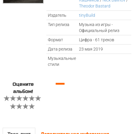
Кашников
/
Nick Balinov
/
Theodor Bastard
Издатель
tinyBuild
Тип релиза
Музыка из игры -
Официальный релиз
Формат
Цифра - 61 треков
Дата релиза
23 мая 2019
Музыкальные
стили
—
Оцените
альбом!