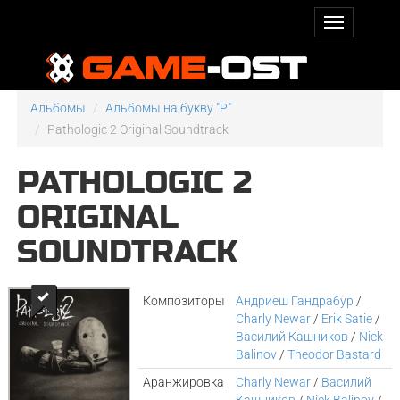
Альбомы
Альбомы на букву "P"
Pathologic 2 Original Soundtrack
PATHOLOGIC 2
ORIGINAL
SOUNDTRACK
Композиторы
Андриеш Гандрабур
/
Charly Newar
/
Erik Satie
/
Василий Кашников
/
Nick
Balinov
/
Theodor Bastard
Аранжировка
Charly Newar
/
Василий