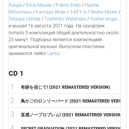
Хонда
/
Erica Masaki
/
Fubito Endo
/
Hajime
Mitsumasu
/
Кэнтаро Исии
/
S-KEY-A
/
Shuho Mitani
/
Tetsuya Uchida
/
Toshihiko Watanabe
/
Yoshie Isogai
и вышел 16 августа 2021 года. На саундтрек
попало 5 композиций общей длительностью около
25 минут. Подборка является компиляцией
оригинальной музыки. Выпуском пластинки
занимался лейбл
Lantis
.
CD 1
1
奇跡を信じて! (2021 REMASTERED VERSION)
2
鳥かごのロンリーバード (2021 REMASTERED VERSION
3
直感ノープロブレム! (2021 REMASTERED VERSION)
4
SECRET GRADUATION (2021 REMASTERED VERSION)