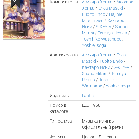
Композиторы
Акихиро Хонда
/
Акихиро
Хонда
/
Erica Masaki
/
Fubito Endo
/
Hajime
Mitsumasu
/
Кэнтаро
Исии
/
S-KEY-A
/
Shuho
Mitani
/
Tetsuya Uchida
/
Toshihiko Watanabe
/
Yoshie Isogai
Аранжировка
Акихиро Хонда
/
Erica
Masaki
/
Fubito Endo
/
Кэнтаро Исии
/
S-KEY-A
/
Shuho Mitani
/
Tetsuya
Uchida
/
Toshihiko
Watanabe
/
Yoshie Isogai
Издатель
Lantis
Номер в
LZC-1958
каталоге
Тип релиза
Музыка из игры -
Официальный релиз
Формат
Цифра - 5 треков