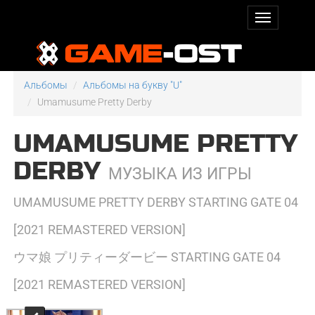
Альбомы
Альбомы на букву "U"
Umamusume Pretty Derby
UMAMUSUME PRETTY
DERBY
МУЗЫКА ИЗ ИГРЫ
UMAMUSUME PRETTY DERBY STARTING GATE 04
[2021 REMASTERED VERSION]
ウマ娘 プリティーダービー STARTING GATE 04
[2021 REMASTERED VERSION]