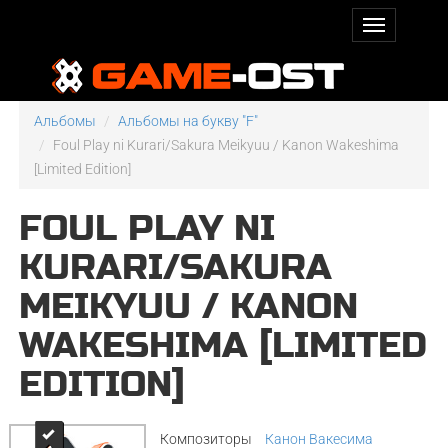
Альбомы
Альбомы на букву "F"
Foul Play ni Kurari/Sakura Meikyuu / Kanon Wakeshima
[Limited Edition]
FOUL PLAY NI
KURARI/SAKURA
MEIKYUU / KANON
WAKESHIMA [LIMITED
EDITION]
Композиторы
Канон Вакесима