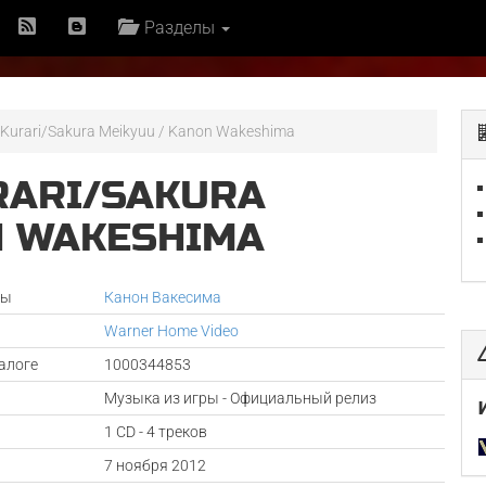
Разделы
i Kurari/Sakura Meikyuu / Kanon Wakeshima
URARI/SAKURA
N WAKESHIMA
ры
Канон Вакесима
Warner Home Video
алоге
1000344853
Музыка из игры - Официальный релиз
1 CD - 4 треков
а
7 ноября 2012