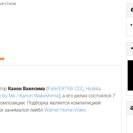
е стили
ия
итор
Канон Вакесима
(
Fate/EXTRA CCC
,
Hyakka
e by Me / Kanon Wakeshima
), а его релиз состоялся 7
 композиции. Подборка является компиляцией
ки занимался лейбл
Warner Home Video
.