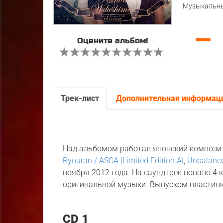
Музыкальны
—
Оцените альбом!
Трек-лист
Дополнительная информац
Над альбомом работал японский композ
Ryouran / ASCA [Limited Edition A]
,
Unbalanc
ноября 2012 года. На саундтрек попало 4
оригинальной музыки. Выпуском пластин
CD 1