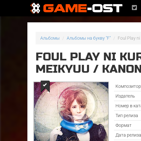
Альбомы
Альбомы на букву "F"
Foul Play n
FOUL PLAY NI K
MEIKYUU / KANO
Композито
Издатель
Номер в кат
Тип релиза
Формат
Дата релиз