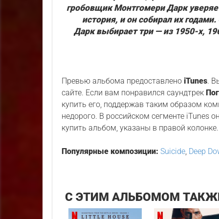
гробовщик Монтгомери Дарк уверяет
история, и он собирал их годами
Дарк выбирает три — из 1950-х, 19
Превью альбома предоставлено
iTunes
. 
сайте. Если вам понравился саундтрек
По
купить его, поддержав таким образом комп
недорого. В российском сегменте iTunes о
купить альбом, указаны в правой колонке.
Популярные композиции:
Suicide
,
Deep Do
С ЭТИМ АЛЬБОМОМ ТАКЖ