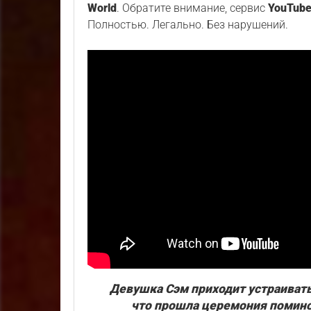
World
. Обратите внимание, сервис
YouTub
Полностью. Легально. Без нарушений.
Девушка Сэм приходит устраиватьс
что прошла церемония помин