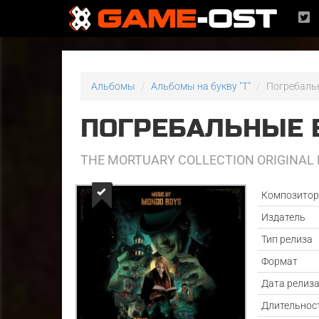
Альбомы
Альбомы на букву "T"
Погребаль
ПОГРЕБАЛЬНЫЕ 
THE MORTUARY COLLECTION ORIGINAL
Композито
Издатель
Тип релиза
Формат
Дата релиз
Длительнос