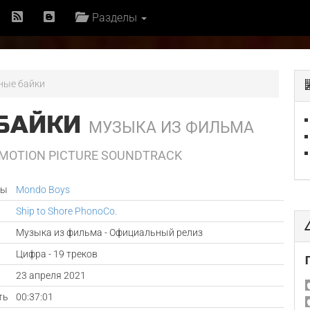
Разделы
ные байки
БАЙКИ
МУЗЫКА ИЗ ФИЛЬМА
 MOTION PICTURE SOUNDTRACK
ры
Mondo Boys
Ship to Shore PhonoCo.
Музыка из фильма - Официальный релиз
Цифра - 19 треков
а
23 апреля 2021
ть
00:37:01