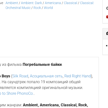
ые
Ambient
/
Ambient: Dark
/
Americana
/
Classical
/
Classical:
Orchestral Music
/
Rock
/
World
у из фильма
Погребальные байки
.
 Boys
(
Silk Road
,
Асоциальная сеть
,
Red Right Hand
),
а. На саундтрек попало 19 композиций общей
 является компиляцией оригинальной музыки.
p to Shore PhonoCo.
.
щим жанрам:
Ambient, Americana, Classical, Rock,