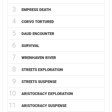
3
01
EMPRESS DEATH
4
00
CORVO TORTURED
5
01
DAUD ENCOUNTER
6
01
SURVIVAL
7
02
WRENHAVEN RIVER
8
03
STREETS EXPLORATION
9
02
STREETS SUSPENSE
10
02
ARISTOCRACY EXPLORATION
11
02
ARISTOCRACY SUSPENSE