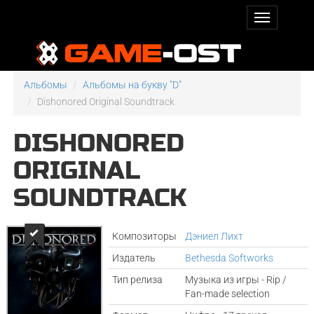
Альбомы
Альбомы на букву "D"
Dishonored Original Soundtrack
DISHONORED
ORIGINAL
SOUNDTRACK
Композиторы
Дэниел Лихт
Издатель
Bethesda Softworks
Тип релиза
Музыка из игры - Rip /
Fan-made selection