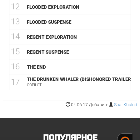
12
01
FLOODED EXPLORATION
13
03
FLOODED SUSPENSE
14
02
REGENT EXPLORATION
15
01
REGENT SUSPENSE
16
04
THE END
THE DRUNKEN WHALER (DISHONORED TRAILER)
17
04
COPILOT
04.06.17 Добавил:
Shai Khulud
ПОПУЛЯРНОЕ