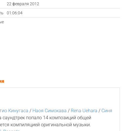
а
22 февраля 2012
ть
01:06:04
ые
ия
тио Кинугаса
/
Наоя Симокава
/
Rena Uehara
/
Синя
а саундтрек попало 14 композиций общей
яется компиляцией оригинальной музыки.