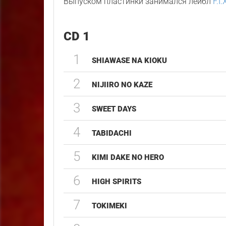
Выпуском пластинки занимался лейбл
F.I
CD 1
1
SHIAWASE NA KIOKU
2
NIJIIRO NO KAZE
3
SWEET DAYS
4
TABIDACHI
5
KIMI DAKE NO HERO
6
HIGH SPIRITS
7
TOKIMEKI