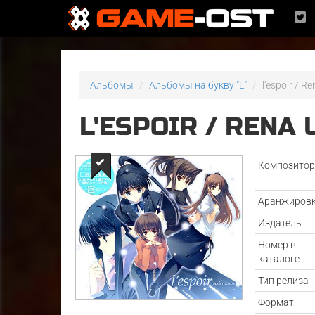
Альбомы
Альбомы на букву "L"
l'espoir / R
L'ESPOIR / RENA
Композито
Аранжиров
Издатель
Номер в
каталоге
Тип релиза
Формат