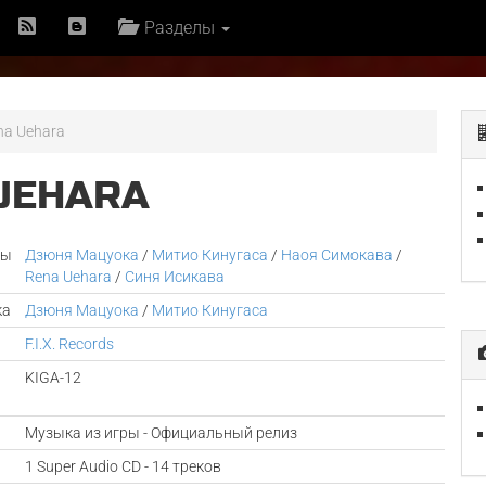
Разделы
ena Uehara
 UEHARA
ры
Дзюня Мацуока
/
Митио Кинугаса
/
Наоя Симокава
/
Rena Uehara
/
Синя Исикава
ка
Дзюня Мацуока
/
Митио Кинугаса
F.I.X. Records
KIGA-12
Музыка из игры - Официальный релиз
1 Super Audio CD - 14 треков