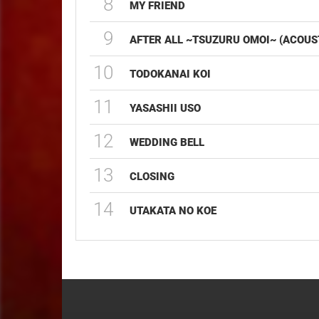
8
MY FRIEND
9
AFTER ALL ~TSUZURU OMOI~ (ACOUS
10
TODOKANAI KOI
11
YASASHII USO
12
WEDDING BELL
13
CLOSING
14
UTAKATA NO KOE