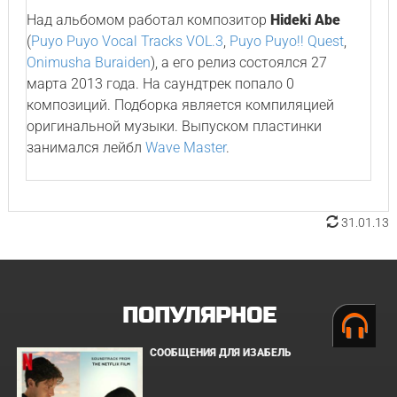
Над альбомом работал композитор
Hideki Abe
(
Puyo Puyo Vocal Tracks VOL.3
,
Puyo Puyo!! Quest
,
Onimusha Buraiden
), а его релиз состоялся 27
марта 2013 года. На саундтрек попало 0
композиций. Подборка является компиляцией
оригинальной музыки. Выпуском пластинки
занимался лейбл
Wave Master
.
31.01.13
ПОПУЛЯРНОЕ
СООБЩЕНИЯ ДЛЯ ИЗАБЕЛЬ