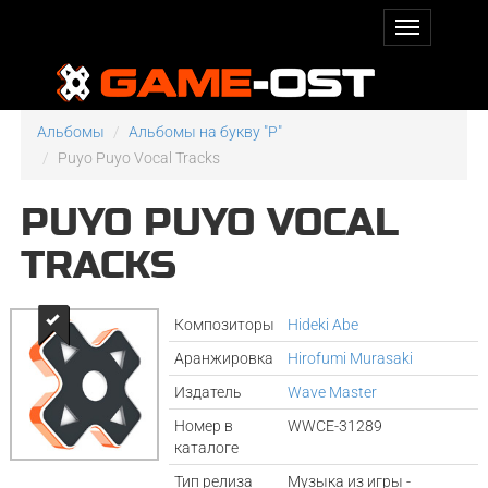
Альбомы
Альбомы на букву "P"
Puyo Puyo Vocal Tracks
PUYO PUYO VOCAL
TRACKS
Композиторы
Hideki Abe
Аранжировка
Hirofumi Murasaki
Издатель
Wave Master
Номер в
WWCE-31289
каталоге
Тип релиза
Музыка из игры -