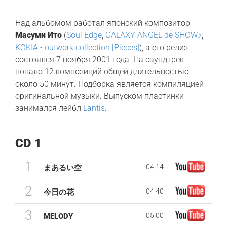
Над альбомом работал японский композитор
Масуми Ито
(
Soul Edge
,
GALAXY ANGEL de SHOW♪
,
KOKIA - outwork collection [Pieces]
), а его релиз
состоялся 7 ноября 2001 года. На саундтрек
попало 12 композиций общей длительностью
около 50 минут. Подборка является компиляцией
оригинальной музыки. Выпуском пластинки
занимался лейбл
Lantis
.
CD 1
1
04:14
まあるい空
2
04:40
今日の花
3
05:00
MELODY