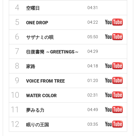
4
04:31
空曜日
5
04:22
ONE DROP
6
05:50
サザナミの唄
7
04:29
往復書簡 ～GREETINGS～
8
04:18
家路
9
01:20
VOICE FROM TREE
10
02:31
WATER COLOR
11
04:49
夢みる力
12
03:35
眠りの王国