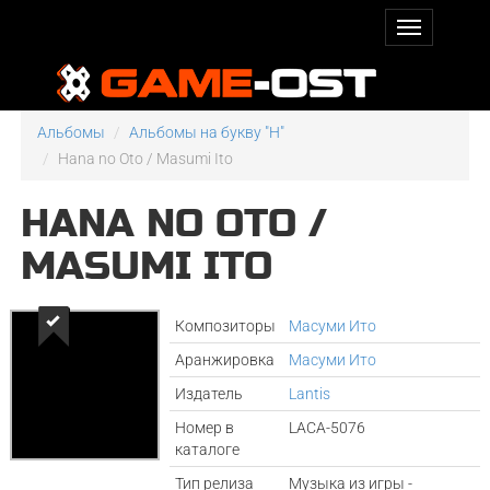
Альбомы
Альбомы на букву "H"
Hana no Oto / Masumi Ito
HANA NO OTO /
MASUMI ITO
Композиторы
Масуми Ито
Аранжировка
Масуми Ито
Издатель
Lantis
Номер в
LACA-5076
каталоге
Тип релиза
Музыка из игры -