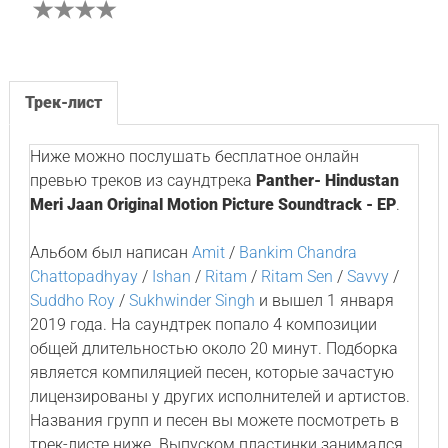
Трек-лист
Ниже можно послушать бесплатное онлайн
превью треков из саундтрека
Panther- Hindustan
Meri Jaan Original Motion Picture Soundtrack - EP
.
Альбом был написан
Amit
/
Bankim Chandra
Chattopadhyay
/
Ishan
/
Ritam
/
Ritam Sen
/
Savvy
/
Suddho Roy
/
Sukhwinder Singh
и вышел 1 января
2019 года. На саундтрек попало 4 композиции
общей длительностью около 20 минут. Подборка
является компиляцией песен, которые зачастую
лицензированы у других исполнителей и артистов.
Названия групп и песен вы можете посмотреть в
трек-листе ниже. Выпуском пластинки занимался