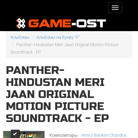
Альбомы
Альбомы на букву "P"
Panther- Hindustan Meri Jaan Original Motion Picture
Soundtrack - EP
PANTHER-
HINDUSTAN MERI
JAAN ORIGINAL
MOTION PICTURE
SOUNDTRACK - EP
Композиторы
Amit
/
Bankim Chandra