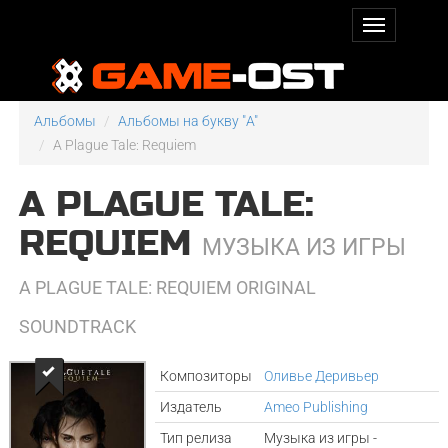
Альбомы
Альбомы на букву "A"
A Plague Tale: Requiem
A PLAGUE TALE:
REQUIEM
МУЗЫКА ИЗ ИГРЫ
A PLAGUE TALE: REQUIEM ORIGINAL
SOUNDTRACK
Композиторы
Оливье Деривьер
Издатель
Ameo Publishing
Тип релиза
Музыка из игры -