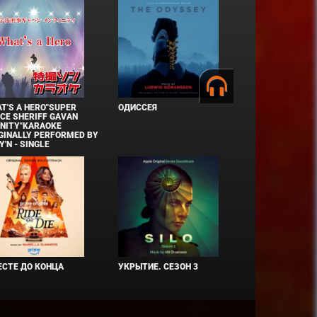
T'S A HERO"SUPER
ОДИССЕЯ
CE SHERIFF GAVAN
INITY"KARAOKE
GINALLY PERFORMED BY
Y'N - SINGLE
СТЕ ДО КОНЦА
УКРЫТИЕ. СЕЗОН 3