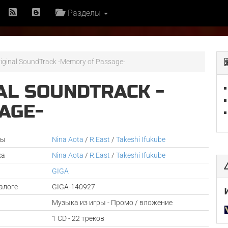
Разделы
riginal SoundTrack -Memory of Passage-
AL SOUNDTRACK -
AGE-
ры
Nina Aota
/
R.East
/
Takeshi Ifukube
ка
Nina Aota
/
R.East
/
Takeshi Ifukube
GIGA
алоге
GIGA-140927
Музыка из игры - Промо / вложение
1 CD - 22 треков