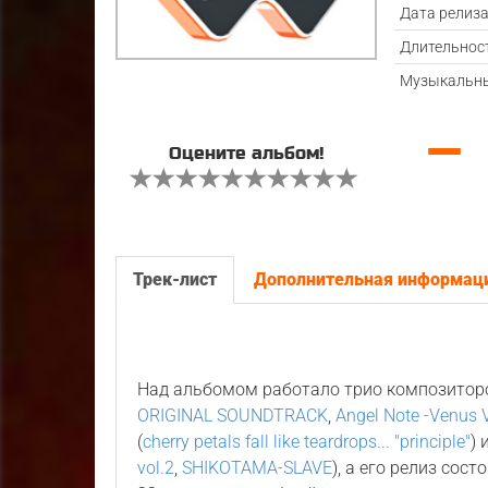
Дата релиз
Длительнос
Музыкальны
—
Оцените альбом!
Трек-лист
Дополнительная информац
Над альбомом работало трио композитор
ORIGINAL SOUNDTRACK
,
Angel Note -Venus V
(
cherry petals fall like teardrops... "principle"
) 
vol.2
,
SHIKOTAMA-SLAVE
), а его релиз сос