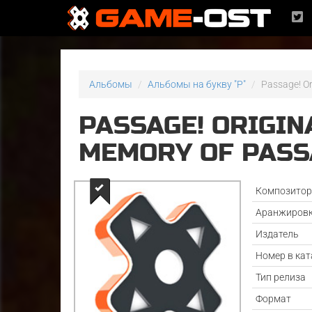
Альбомы
Альбомы на букву "P"
Passage! O
PASSAGE! ORIGIN
MEMORY OF PASS
Композито
Аранжиров
Издатель
Номер в кат
Тип релиза
Формат