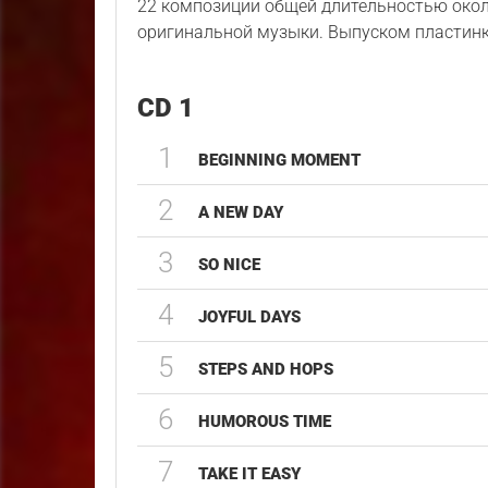
22 композиции общей длительностью окол
оригинальной музыки. Выпуском пластин
CD 1
1
BEGINNING MOMENT
2
A NEW DAY
3
SO NICE
4
JOYFUL DAYS
5
STEPS AND HOPS
6
HUMOROUS TIME
7
TAKE IT EASY