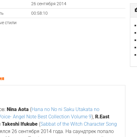
а
26 сентября 2014
ть
00:58:10
е стили
ия
ов:
Nina Aota
(
Hana no No ni Saku Utakata no
oice- Angel Note Best Collection Volume 9
),
R.East
и
Takeshi Ifukube
(
Sabbat of the Witch Character Song
тоялся 26 сентября 2014 года. На саундтрек попало