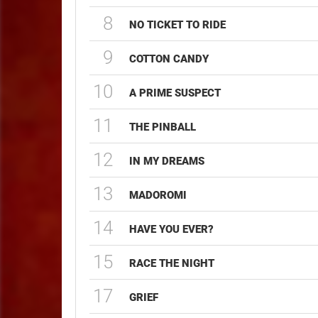
8
NO TICKET TO RIDE
9
COTTON CANDY
10
A PRIME SUSPECT
11
THE PINBALL
12
IN MY DREAMS
13
MADOROMI
14
HAVE YOU EVER?
15
RACE THE NIGHT
17
GRIEF