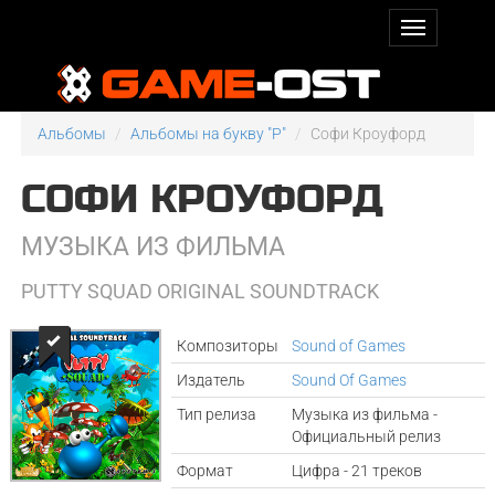
Альбомы
Альбомы на букву "P"
Софи Кроуфорд
СОФИ КРОУФОРД
МУЗЫКА ИЗ ФИЛЬМА
PUTTY SQUAD ORIGINAL SOUNDTRACK
Композиторы
Sound of Games
Издатель
Sound Of Games
Тип релиза
Музыка из фильма -
Официальный релиз
Формат
Цифра - 21 треков