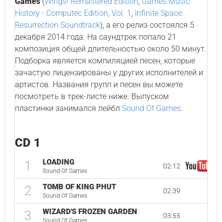
Games
(
Wings! Remastered Edition
,
Games Music
History - Computec Edition, Vol. 1
,
Infinite Space:
Resurrection Soundtrack
), а его релиз состоялся 5
декабря 2014 года. На саундтрек попало 21
композиция общей длительностью около 50 минут.
Подборка является компиляцией песен, которые
зачастую лицензированы у других исполнителей и
артистов. Названия групп и песен вы можете
посмотреть в трек-листе ниже. Выпуском
пластинки занимался лейбл
Sound Of Games
.
CD 1
LOADING
1
02:12
Sound Of Games
TOMB OF KING PHUT
2
02:39
Sound Of Games
WIZARD'S FROZEN GARDEN
3
03:55
Sound Of Games