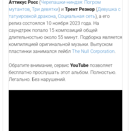
Аттикус Росс
(
Черепашки-ниндзя: Погром
мутантов
,
Три девятки
) и
Трент Резнор
(
Девушка с
татуировкой дракона
,
Социальная сеть
), а его
релиз состоялся 10 ноября 2023 года. На
саундтрек попало 15 композиций общей
длительностью около 55 минут. Подборка является
компиляцией оригинальной музыки. Выпуском
пластинки занимался лейбл
The Null Corporation
.
Обратите внимание, сервис
YouTube
позволяет
бесплатно прослушать этот альбом. Полностью.
Легально. Без нарушений.