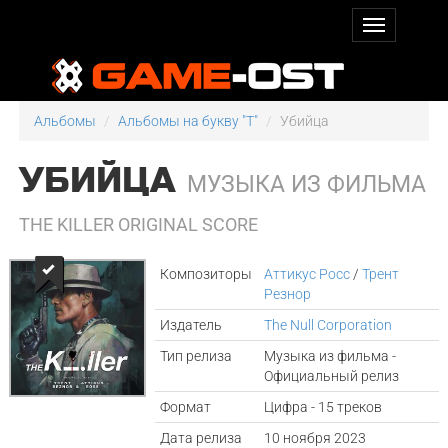
Альбомы
Альбомы на букву "T"
Убийца
УБИЙЦА
МУЗЫКА ИЗ ФИЛЬМА
THE KILLER ORIGINAL SCORE
Композиторы
Аттикус Росс
/
Трент
Резнор
Издатель
The Null Corporation
Тип релиза
Музыка из фильма -
Официальный релиз
Формат
Цифра - 15 треков
Дата релиза
10 ноября 2023