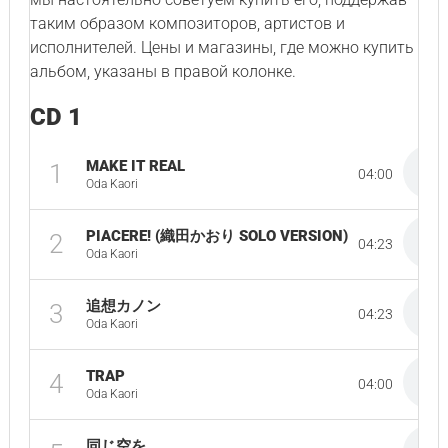
таким образом композиторов, артистов и
исполнителей. Цены и магазины, где можно купить
альбом, указаны в правой колонке.
CD 1
MAKE IT REAL
1
04:00
Oda Kaori
PIACERE! (織田かおり SOLO VERSION)
2
04:23
Oda Kaori
追想カノン
3
04:23
Oda Kaori
TRAP
4
04:00
Oda Kaori
同じ空を