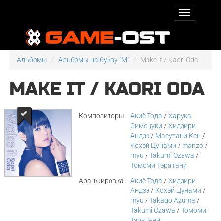
Альбомы
Альбомы на букву "M"
Make it / Kaori Oda
MAKE IT / KAORI ODA
Композиторы
Акиё Тода
/
Харука
Симоцуки
/
Хидзири
Андзэ
/
Масутани Кен
/
Кохэй Цунами
/
manzo
/
myu
/
Takumi Ozawa
/
Томоми Тэратани
Аранжировка
Акиё Тода
/
Хидзири
Андзэ
/
Кохэй Цунами
/
myu
/
Takago Azuma
/
Takumi Ozawa
/
Томоми
Тэратани