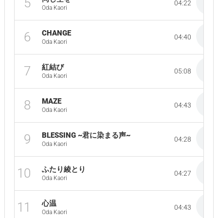
5
04:22
Oda Kaori
CHANGE
6
04:40
Oda Kaori
紅結び
7
05:08
Oda Kaori
MAZE
8
04:43
Oda Kaori
BLESSING ~君に染まる声~
9
04:28
Oda Kaori
ふたり綾とり
10
04:27
Oda Kaori
心温
11
04:43
Oda Kaori