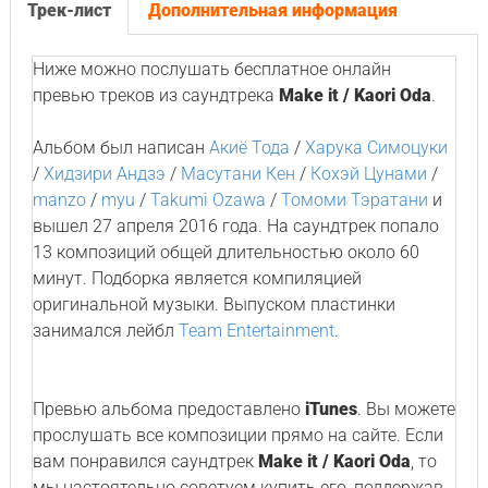
Трек-лист
Дополнительная информация
Ниже можно послушать бесплатное онлайн
превью треков из саундтрека
Make it / Kaori Oda
.
Альбом был написан
Акиё Тода
/
Харука Симоцуки
/
Хидзири Андзэ
/
Масутани Кен
/
Кохэй Цунами
/
manzo
/
myu
/
Takumi Ozawa
/
Томоми Тэратани
и
вышел 27 апреля 2016 года. На саундтрек попало
13 композиций общей длительностью около 60
минут. Подборка является компиляцией
оригинальной музыки. Выпуском пластинки
занимался лейбл
Team Entertainment
.
Превью альбома предоставлено
iTunes
. Вы можете
прослушать все композиции прямо на сайте. Если
вам понравился саундтрек
Make it / Kaori Oda
, то
мы настоятельно советуем купить его, поддержав