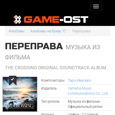
Альбомы
Альбомы на букву "C"
Переправа
ПЕРЕПРАВА
МУЗЫКА ИЗ
ФИЛЬМА
THE CROSSING ORIGINAL SOUNDTRACK ALBUM
Композиторы
Таро Ивасиро
Издатель
Yamaha Music
Communications Co., Ltd
Тип релиза
Музыка из фильма -
Официальный релиз
Формат
Цифра - 12 треков