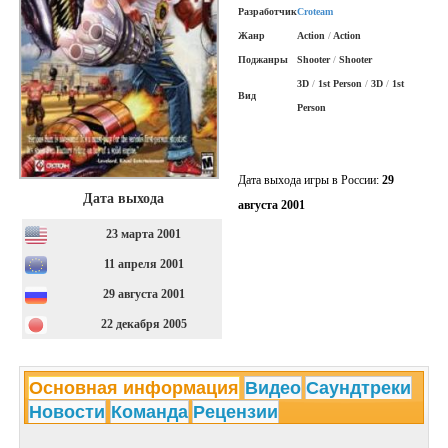
Разработчик
Croteam
Жанр
Action
/
Action
Поджанры
Shooter
/
Shooter
3D
/
1st Person
/
3D
/
1st
Вид
Person
Дата выхода игры в России:
29
Дата выхода
августа 2001
23 марта 2001
11 апреля 2001
29 августа 2001
22 декабря 2005
Основная информация
Видео
Саундтреки
Новости
Команда
Рецензии