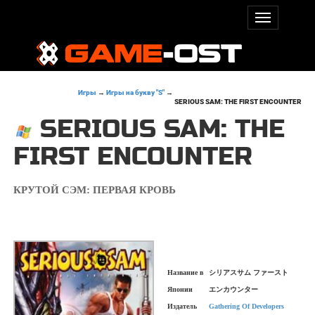
Игры
→
Игры на букву "S"
→
SERIOUS SAM: THE FIRST ENCOUNTER
SERIOUS SAM: THE
FIRST ENCOUNTER
КРУТОЙ СЭМ: ПЕРВАЯ КРОВЬ
Название в
シリアスサム ファースト
Японии
エンカウンター
Издатель
Gathering Of Developers