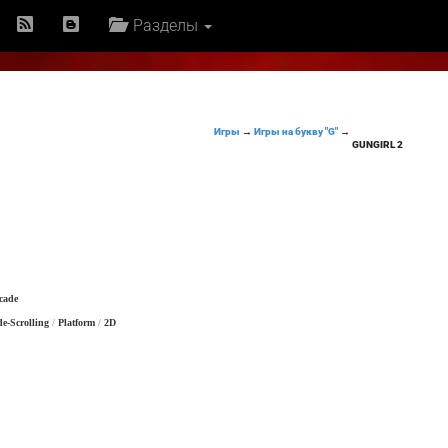
Разделы
Игры
→
Игры на букву "G"
→
GUNGIRL 2
cade
de-Scrolling
/
Platform
/
2D