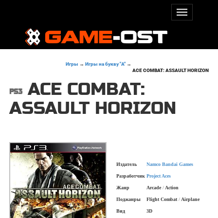
Игры
→
Игры на букву "A"
→
ACE COMBAT: ASSAULT HORIZON
ACE COMBAT:
ASSAULT HORIZON
Издатель
Namco Bandai Games
Разработчик
Project Aces
Жанр
Arcade
/
Action
Поджанры
Flight Combat
/
Airplane
Вид
3D