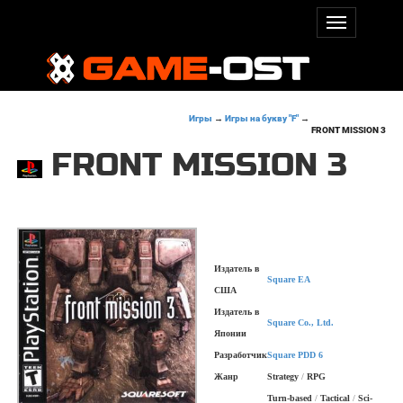
Игры
→
Игры на букву "F"
→
FRONT MISSION 3
FRONT MISSION 3
Издатель в
Square EA
США
Издатель в
Square Co., Ltd.
Японии
Разработчик
Square PDD 6
Жанр
Strategy
/
RPG
Turn-based
/
Tactical
/
Sci-