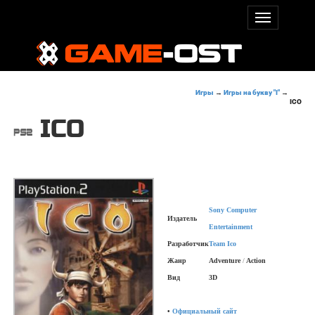
Игры
→
Игры на букву "I"
→
ICO
ICO
Sony Computer
Издатель
Entertainment
Разработчик
Team Ico
Жанр
Adventure
/
Action
Вид
3D
•
Официальный сайт