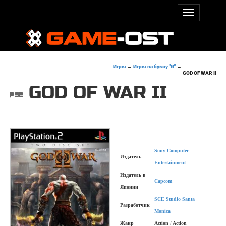
Игры
→
Игры на букву "G"
→
GOD OF WAR II
GOD OF WAR II
Sony Computer
Издатель
Entertainment
Издатель в
Capcom
Японии
SCE Studio Santa
Разработчик
Monica
Жанр
Action
/
Action