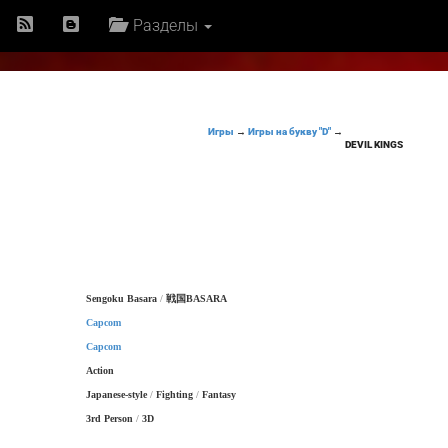
Разделы
Игры
→
Игры на букву "D"
→
DEVIL KINGS
Sengoku Basara
/
戦国BASARA
Capcom
Capcom
Action
Japanese-style
/
Fighting
/
Fantasy
3rd Person
/
3D