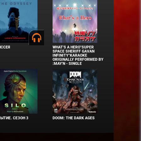
ИССЕЯ
WHAT'S A HERO"SUPER
SPACE SHERIFF GAVAN
INFINITY"KARAOKE
ORIGINALLY PERFORMED BY
:MAY'N - SINGLE
ЫТИЕ. СЕЗОН 3
DOOM: THE DARK AGES