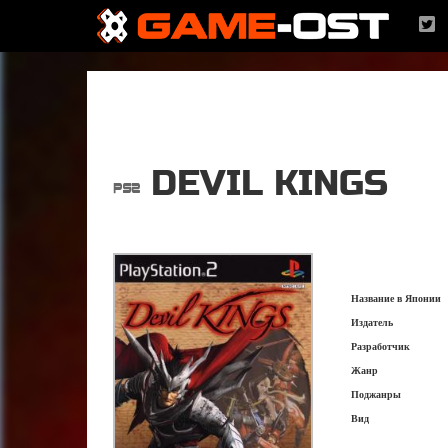
DEVIL KINGS
Название в Японии
Издатель
Разработчик
Жанр
Поджанры
Вид