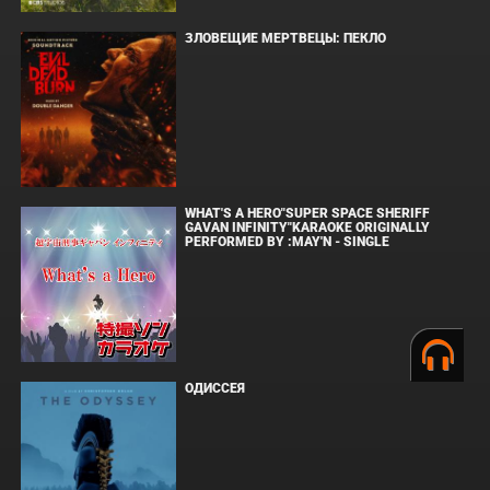
ЗЛОВЕЩИЕ МЕРТВЕЦЫ: ПЕКЛО
WHAT'S A HERO"SUPER SPACE SHERIFF
GAVAN INFINITY"KARAOKE ORIGINALLY
PERFORMED BY :MAY'N - SINGLE
ОДИССЕЯ