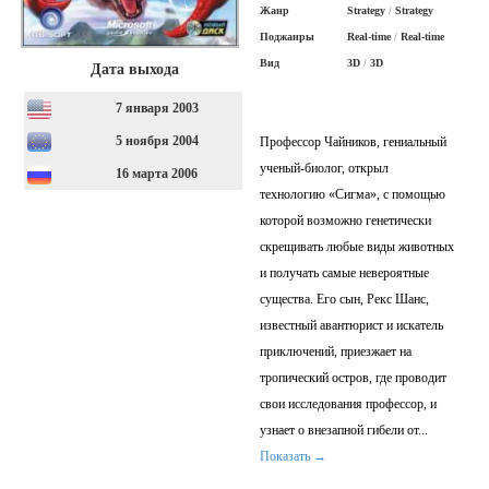
Жанр
Strategy
/
Strategy
Поджанры
Real-time
/
Real-time
Вид
3D
/
3D
Дата выхода
7 января 2003
5 ноября 2004
Профессор Чайников, гениальный
ученый-биолог, открыл
16 марта 2006
технологию «Сигма», с помощью
которой возможно генетически
скрещивать любые виды животных
и получать самые невероятные
существа. Его сын, Рекс Шанс,
известный авантюрист и искатель
приключений, приезжает на
тропический остров, где проводит
свои исследования профессор, и
узнает о внезапной гибели от
...
Показать →