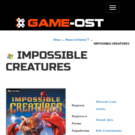
Игры
→
Игры на букву "I"
→
IMPOSSIBLE CREATURES
IMPOSSIBLE
CREATURES
Microsoft Game
Издатель
Studios
Издатель в
Новый Диск
России
Разработчик
Relic Entertainment