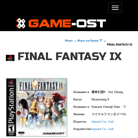
Игры
→
Игры на букву "F"
→
FINAL FANTASY IX
FINAL FANTASY IX
Название в
最终幻想9
/
Zui Zhong
Китае
Huanxiang 9
Название в
Fainaru Fantajī Nain
/
フ
Японии
ァイナルファンタジーIX,
Издатель
Square Co., Ltd.
Разработчик
Square Co., Ltd.