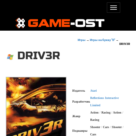
Игры
→
Игры на букву "D"
→
DRIV3R
DRIV3R
Издатель
Atari
Reflections Interactive
Разработчик
Limited
Action
/
Racing
/
Action
/
Жанр
Racing
Shooter
/
Cars
/
Shooter
/
Поджанры
Cars