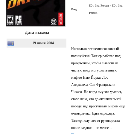
3D
/
3rd Person
/
3D
/
3rd
Вид
Person
Дата выхода
19 июня 2004
Несколько лет немногословный
полицейский Таннер работал под
прикрытием, чтобы вывести на
чистую воду могущественную
мафию Нью-Йорка, Лос-
Анджелеса, Сан-Франциско и
Чикаго. Но когда ему это удалось,
стало ясно, что до окончательной
победы над преступным миром еще
очень далеко. Едва отдохнув,
Таннер получает от руководства
новое задание – не менее
...