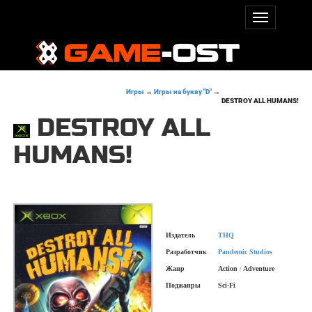
Игры
→
Игры на букву "D"
→
DESTROY ALL HUMANS!
DESTROY ALL
HUMANS!
Издатель
THQ
Разработчик
Pandemic Studios
Жанр
Action
/
Adventure
Поджанры
Sci-Fi