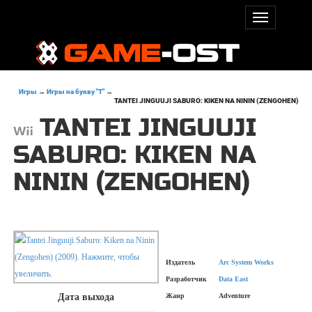
Игры
→
Игры на букву "T"
→
TANTEI JINGUUJI SABURO: KIKEN NA NININ (ZENGOHEN)
TANTEI JINGUUJI
SABURO: KIKEN NA
NININ (ZENGOHEN)
Издатель
Arc System Works
Разработчик
Data East
Дата выхода
Жанр
Adventure