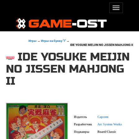
Игры
→
Игры на букву "I"
→
IDE YOSUKE MEIJIN NO JISSEN MAHJONG II
IDE YOSUKE MEIJIN
NO JISSEN MAHJONG
II
Издатель
Capcom
Разработчик
Arc System Works
Поджанры
Board/Classic