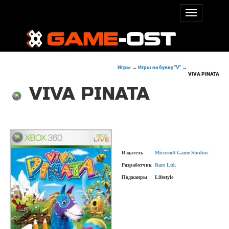
Игры
→
Игры на букву "V"
→
VIVA PINATA
VIVA PINATA
Издатель
Microsoft Game Studios
Разработчик
Rare Ltd.
Поджанры
Lifestyle