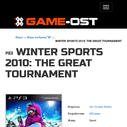
Игры
→
Игры на букву "W"
→
WINTER SPORTS 2010: THE GREAT TOURNAMENT
WINTER SPORTS
2010: THE GREAT
TOURNAMENT
Издатель
Arc System Works
Разработчик
49Games
Жанр
Sport