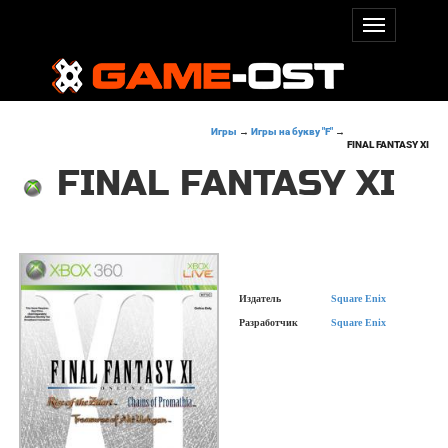
Игры
→
Игры на букву "F"
→
FINAL FANTASY XI
FINAL FANTASY XI
Издатель
Square Enix
Разработчик
Square Enix