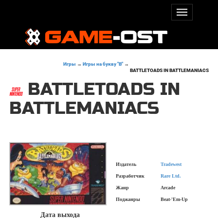
Игры
→
Игры на букву "B"
→
BATTLETOADS IN BATTLEMANIACS
BATTLETOADS IN
BATTLEMANIACS
Издатель
Tradewest
Разработчик
Rare Ltd.
Жанр
Arcade
Поджанры
Beat-'Em-Up
Дата выхода