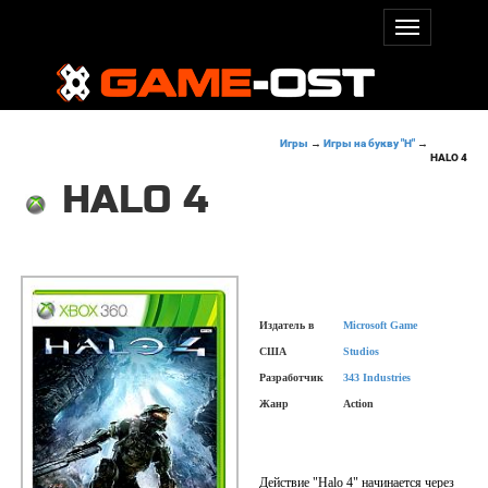
Игры
→
Игры на букву "H"
→
HALO 4
HALO 4
Издатель в
Microsoft Game
США
Studios
Разработчик
343 Industries
Жанр
Action
Действие "Halo 4" начинается через