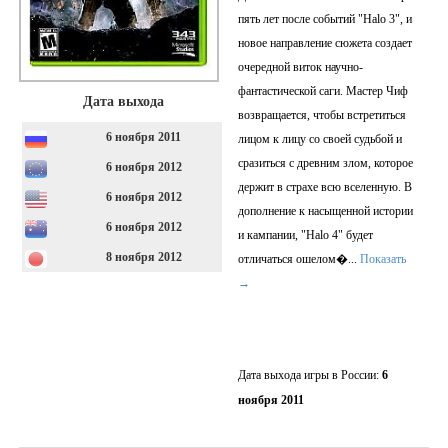
пять лет после событий "Halo 3", и
новое направление сюжета создает
очередной виток научно-
фантастической саги. Мастер Чиф
Дата выхода
возвращается, чтобы встретиться
6 ноября 2011
лицом к лицу со своей судьбой и
сразиться с древним злом, которое
6 ноября 2012
держит в страхе всю вселенную. В
6 ноября 2012
дополнение к насыщенной истории
6 ноября 2012
и кампании, "Halo 4" будет
8 ноября 2012
отличаться ошелом�
...
Показать
→
Дата выхода игры в России:
6
ноября 2011