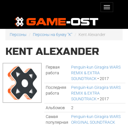
Персоны
Персоны на букву "K"
Kent Alexander
KENT ALEXANDER
Первая
Penguin-kun Giragira WARS
работа
REMIX & EXTRA
SOUNDTRACK
• 2017
Последняя
Penguin-kun Giragira WARS
работа
REMIX & EXTRA
SOUNDTRACK
• 2017
Альбомов
2
Самая
Penguin-kun Giragira WARS
популярная
ORIGINAL SOUNDTRACK