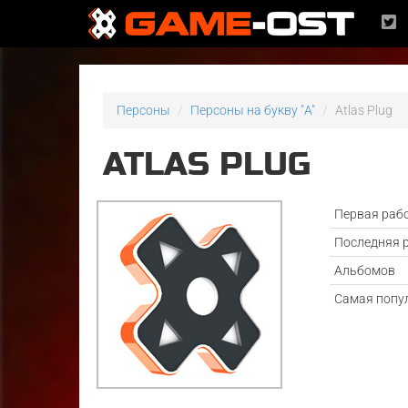
Персоны
Персоны на букву "A"
Atlas Plug
ATLAS PLUG
Первая раб
Последняя 
Альбомов
Самая попу