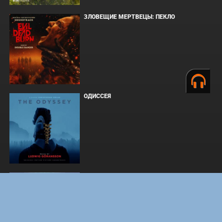
ЗЛОВЕЩИЕ МЕРТВЕЦЫ: ПЕКЛО
ОДИССЕЯ
WHAT'S A HERO"SUPER SPACE SHERIFF
GAVAN INFINITY"KARAOKE ORIGINALLY
PERFORMED BY :MAY'N - SINGLE