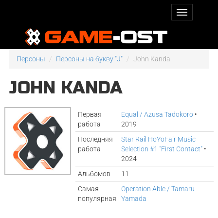
Персоны
Персоны на букву "J"
John Kanda
JOHN KANDA
Первая
Equal / Azusa Tadokoro
•
работа
2019
Последняя
Star Rail HoYoFair Music
работа
Selection #1 "First Contact"
•
2024
Альбомов
11
Самая
Operation Able / Tamaru
популярная
Yamada