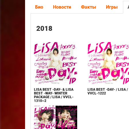
Био
Новости
Факты
Игры
2018
LISA BEST -DAY- & LISA
LISA BEST -DAY- / LISA /
BEST -WAY- WINTER
VVCL-1222
PACKAGE / LISA / VVCL-
1310~2