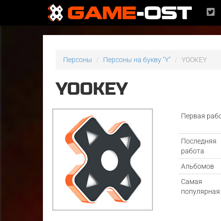
Персоны
Персоны на букву "Y"
YOOKEY
YOOKEY
Первая раб
Последняя
работа
Альбомов
Самая
популярная