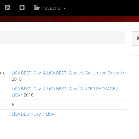
Разделы
ота
LiSA BEST -Day- & LiSA BEST -Way- / LiSA [Limited Edition]
•
2018
LiSA BEST -Day- & LiSA BEST -Way- WiNTER PACKAGE /
LiSA
• 2018
5
LiSA BEST -Day- / LiSA