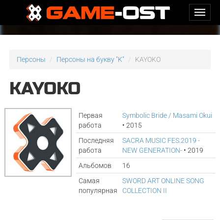
Персоны
Персоны на букву "K"
KAYOKO
KAYOKO
Первая
Symbolic Bride / Masami Okui
работа
• 2015
Последняя
SACRA MUSIC FES.2019 -
работа
NEW GENERATION-
• 2019
Альбомов
16
Самая
SWORD ART ONLINE SONG
популярная
COLLECTION II