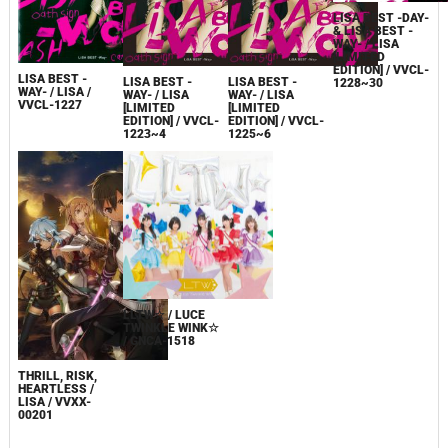
LISA BEST -DAY-
& LISA BEST -
WAY- / LISA
[LIMITED
EDITION] / VVCL-
LISA BEST -
LISA BEST -
LISA BEST -
1228~30
WAY- / LISA /
WAY- / LISA
WAY- / LISA
VVCL-1227
[LIMITED
[LIMITED
EDITION] / VVCL-
EDITION] / VVCL-
1223~4
1225~6
LLTW☆ / LUCE
TWINKLE WINK☆
/ GNCA-1518
THRILL, RISK,
HEARTLESS /
LISA / VVXX-
00201