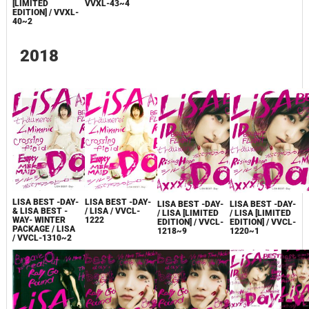
[LIMITED
VVXL-43~4
EDITION] / VVXL-
40~2
2018
LISA BEST -DAY-
LISA BEST -DAY-
LISA BEST -DAY-
LISA BEST -DAY-
& LISA BEST -
/ LISA / VVCL-
/ LISA [LIMITED
/ LISA [LIMITED
WAY- WINTER
1222
EDITION] / VVCL-
EDITION] / VVCL-
PACKAGE / LISA
1218~9
1220~1
/ VVCL-1310~2