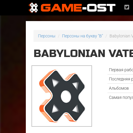
Персоны
Персоны на букву "B"
Babylonian 
BABYLONIAN VAT
Первая раб
Последняя 
Альбомов
Самая попу