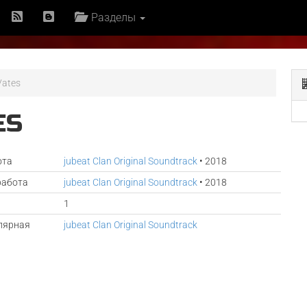
Разделы
Vates
ES
ота
jubeat Clan Original Soundtrack
• 2018
работа
jubeat Clan Original Soundtrack
• 2018
1
лярная
jubeat Clan Original Soundtrack