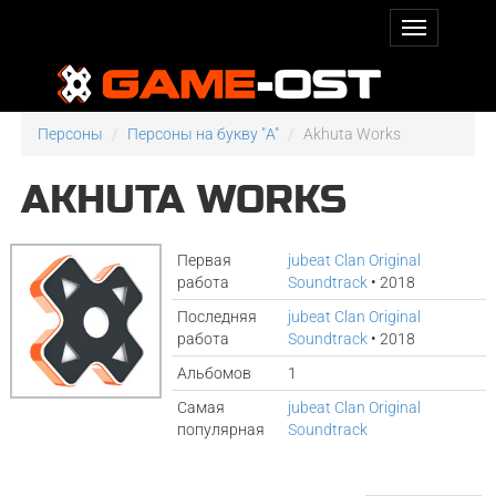
Персоны
Персоны на букву "A"
Akhuta Works
AKHUTA WORKS
Первая
jubeat Clan Original
работа
Soundtrack
• 2018
Последняя
jubeat Clan Original
работа
Soundtrack
• 2018
Альбомов
1
Самая
jubeat Clan Original
популярная
Soundtrack