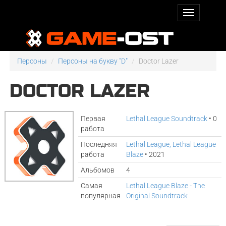
Персоны
Персоны на букву "D"
Doctor Lazer
DOCTOR LAZER
Первая
Lethal League Soundtrack
• 0
работа
Последняя
Lethal League, Lethal League
работа
Blaze
• 2021
Альбомов
4
Самая
Lethal League Blaze - The
популярная
Original Soundtrack