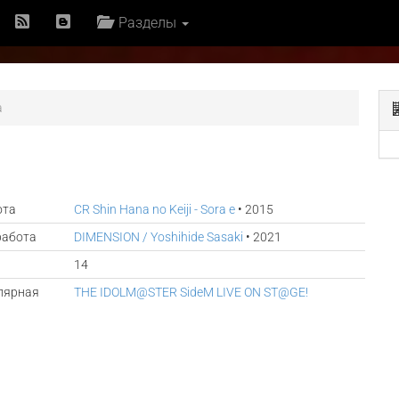
Разделы
a
ота
CR Shin Hana no Keiji - Sora e
• 2015
работа
DIMENSION / Yoshihide Sasaki
• 2021
14
лярная
THE IDOLM@STER SideM LIVE ON ST@GE!