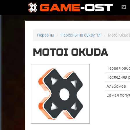
Персоны
Персоны на букву "M"
Motoi Okud
MOTOI OKUDA
Первая раб
Последняя 
Альбомов
Самая попу