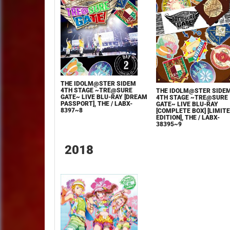
THE IDOLM@STER SIDEM
4TH STAGE ~TRE@SURE
THE IDOLM@STER SIDE
GATE~ LIVE BLU-RAY [DREAM
4TH STAGE ~TRE@SURE
PASSPORT], THE / LABX-
GATE~ LIVE BLU-RAY
8397~8
[COMPLETE BOX] [LIMIT
EDITION], THE / LABX-
38395~9
2018