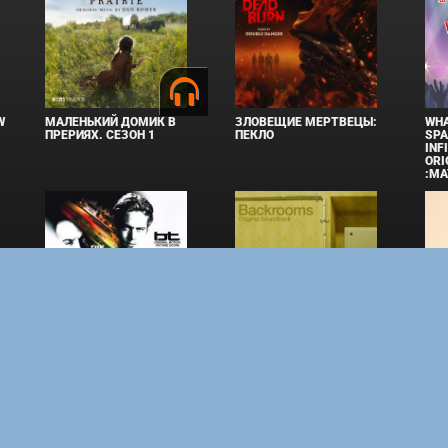
W
МАЛЕНЬКИЙ ДОМИК В
ЗЛОВЕЩИЕ МЕРТВЕЦЫ:
WHA
ПРЕРИЯХ. СЕЗОН 1
ПЕКЛО
SPA
INF
ORI
:MA
ФОРСАЖ
ЗАКУЛИСЬЕ РЕАЛЬНОСТИ
ВМЕ
права защищены. Полное или частичное копирование материалов разрешено толь