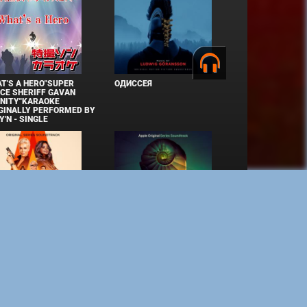
T'S A HERO"SUPER
ОДИССЕЯ
CE SHERIFF GAVAN
INITY"KARAOKE
GINALLY PERFORMED BY
Y'N - SINGLE
СТЕ ДО КОНЦА
УКРЫТИЕ. СЕЗОН 3
ко при наличии активной ссылки на источник. Торговые