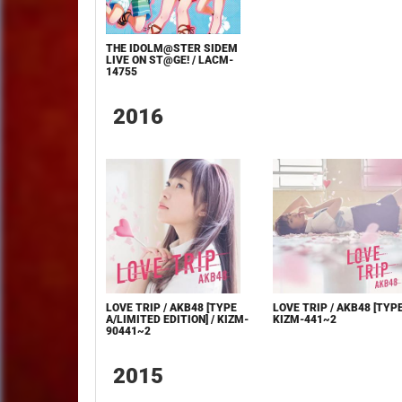
THE IDOLM@STER SIDEM
LIVE ON ST@GE! / LACM-
14755
2016
LOVE TRIP / AKB48 [TYPE
LOVE TRIP / AKB48 [TYPE 
A/LIMITED EDITION] / KIZM-
KIZM-441~2
90441~2
2015