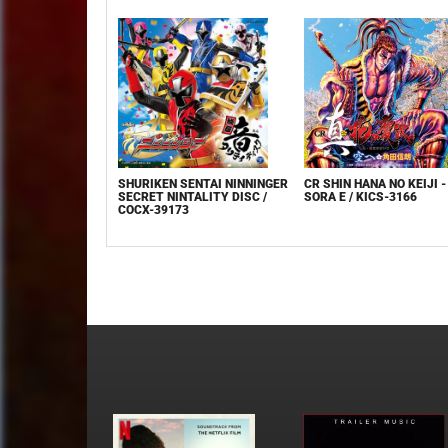
SHURIKEN SENTAI NINNINGER
CR SHIN HANA NO KEIJI -
SECRET NINTALITY DISC /
SORA E / KICS-3166
COCX-39173