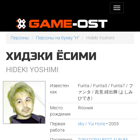
Персоны
Персоны на букву "H"
Hideki Yoshimi
ХИДЭКИ ЁСИМИ
HIDEKI YOSHIMI
Известен
Funta / Funta3 / Funta7 / フ
как
ァンタ / 吉見 緋出輝 (よしみ
ひでき)
Место
Япония
рождения
Первая
sky / Yui Horie
• 2003
работа
Последняя
TORADORA! BEST ALBUM