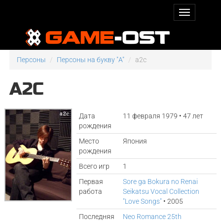
Персоны
Персоны на букву "A"
a2c
A2C
Дата
11 февраля 1979 • 47 лет
рождения
Место
Япония
рождения
Всего игр
1
Первая
Sore ga Bokura no Renai
работа
Seikatsu Vocal Collection
"Love Songs"
• 2005
Последняя
Neo Romance 25th