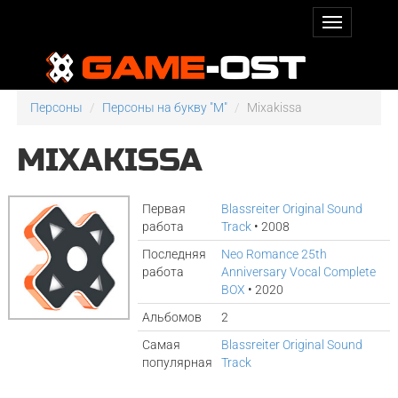
Персоны
Персоны на букву "M"
Mixakissa
MIXAKISSA
Первая
Blassreiter Original Sound
работа
Track
• 2008
Последняя
Neo Romance 25th
работа
Anniversary Vocal Complete
BOX
• 2020
Альбомов
2
Самая
Blassreiter Original Sound
популярная
Track