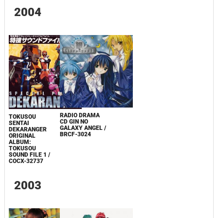
2004
RADIO DRAMA
TOKUSOU
CD GIN NO
SENTAI
GALAXY ANGEL /
DEKARANGER
BRCF-3024
ORIGINAL
ALBUM:
TOKUSOU
SOUND FILE 1 /
COCX-32737
2003