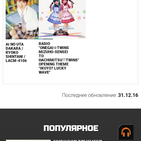
RADIO
AI NO UTA
"ONEGAI☆TWINS
DAKARA /
MIZUHO-SENSEI
RYOKO
TO
SHINTANI /
HACHIMITSU♡TWINS"
LACM-4106
OPENING THEME
"IKUYO? LUCKY
WAVE"
Последнее обновление:
31.12.16
ПОПУЛЯРНОЕ