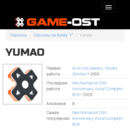
Персоны
Персоны на букву "Y"
Yumao
YUMAO
Первая
Ai no Uta Dakara / Ryoko
работа
Shintani
• 2003
Последняя
Neo Romance 25th
работа
Anniversary Vocal Complete
BOX
• 2020
Альбомов
8
Самая
Neo Romance 25th
популярная
Anniversary Vocal Complete
BOX