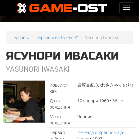
Персоны
Персоны на букву "Y"
Yasunori Iwasaki
ЯСУНОРИ ИВАСАКИ
YASUNORI IWASAKI
Известен
岩崎文紀 (いわさきやすのり)
как
Дата
19 января 1960 • 66 лет
рождения
Место
Япония
рождения
Первая
Легенда о Храбром Да-
работа
Гарне
• 1992