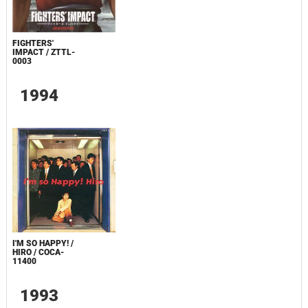
FIGHTERS'
IMPACT / ZTTL-
0003
1994
I'M SO HAPPY! /
HIRO / COCA-
11400
1993