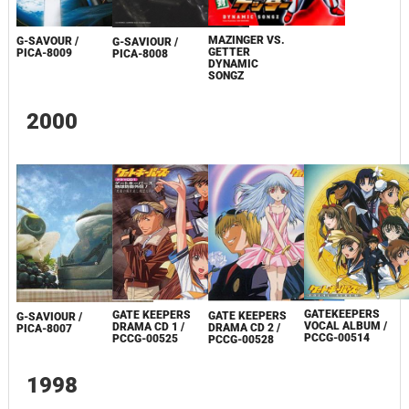
MAZINGER VS.
G-SAVOUR /
G-SAVIOUR /
GETTER
PICA-8009
PICA-8008
DYNAMIC
SONGZ
2000
GATEKEEPERS
GATE KEEPERS
GATE KEEPERS
G-SAVIOUR /
VOCAL ALBUM /
DRAMA CD 1 /
DRAMA CD 2 /
PICA-8007
PCCG-00514
PCCG-00525
PCCG-00528
1998