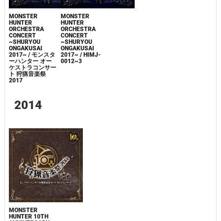
MONSTER
MONSTER
HUNTER
HUNTER
ORCHESTRA
ORCHESTRA
CONCERT
CONCERT
~SHURYOU
~SHURYOU
ONGAKUSAI
ONGAKUSAI
2017~ / HIMJ-
2017~ / モンスタ
0012~3
ーハンター オー
ケストラコンサー
ト 狩猟音楽祭
2017
2014
MONSTER
HUNTER 10TH