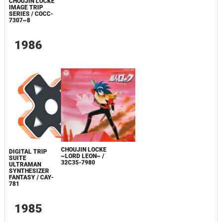
CHOUJIN LOCKE
IMAGE TRIP
SERIES / COCC-
7307~8
1986
CHOUJIN LOCKE
DIGITAL TRIP
~LORD LEON~ /
SUITE
32C35-7980
ULTRAMAN
SYNTHESIZER
FANTASY / CAY-
781
1985