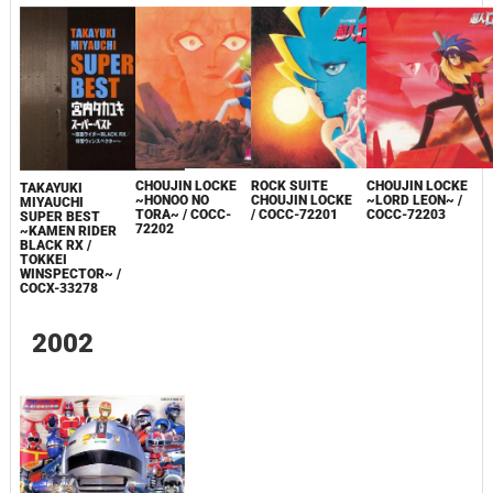
ROCK SUITE
CHOUJIN LOCKE
CHOUJIN LOCKE
TAKAYUKI
CHOUJIN LOCKE
~HONOO NO
~LORD LEON~ /
MIYAUCHI
/ COCC-72201
TORA~ / COCC-
COCC-72203
SUPER BEST
72202
~KAMEN RIDER
BLACK RX /
TOKKEI
WINSPECTOR~ /
COCX-33278
2002