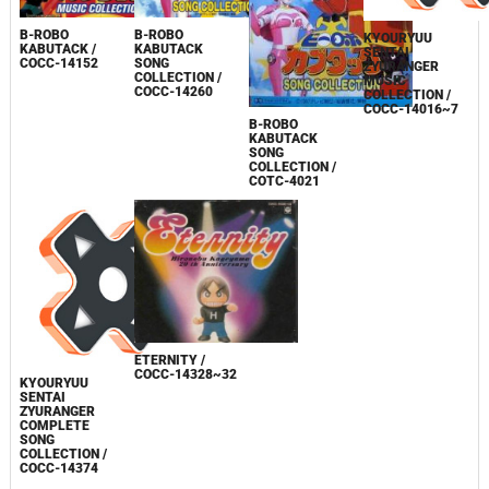
B-ROBO
B-ROBO
KYOURYUU
KABUTACK /
KABUTACK
SENTAI
COCC-14152
SONG
ZYURANGER
COLLECTION /
MUSIC
COCC-14260
COLLECTION /
COCC-14016~7
B-ROBO
KABUTACK
SONG
COLLECTION /
COTC-4021
ETERNITY /
COCC-14328~32
KYOURYUU
SENTAI
ZYURANGER
COMPLETE
SONG
COLLECTION /
COCC-14374