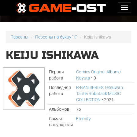
Персоны
Персоны на букву "K"
Keiju Ishikawa
KEIJU ISHIKAWA
Первая
Comics Original Album /
работа
Nayuta
• 0
Последняя
R-BAN SERIES Tetsuwan
работа
Tantei Robotack MUSIC
COLLECTION
• 2021
Альбомов
76
Самая
Eternity
популярная